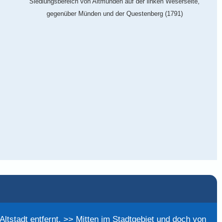
Siedlungsbereich von Altmünden auf der linken Weserseite,
gegenüber Münden und der Questenberg (1791)
Altstadt entfernt. >> Mitten im Stadtgebiet und doch von