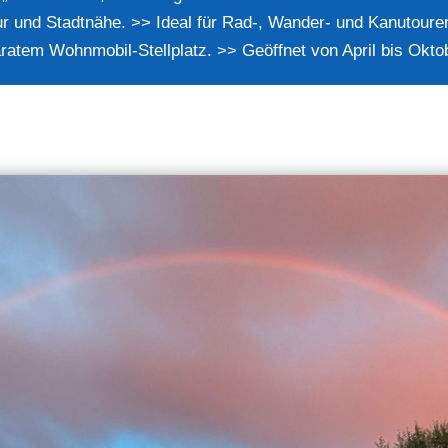
r und Stadtnähe. >> Ideal für Rad-, Wander- und Kanutour
tem Wohnmobil-Stellplatz. >> Geöffnet von April bis Oktobe