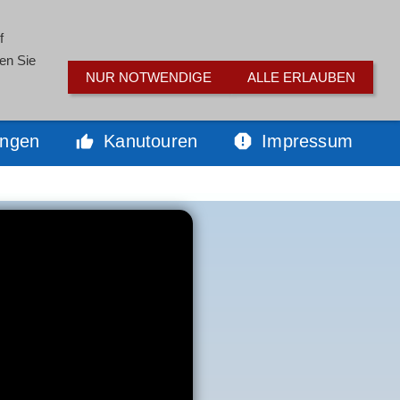
 - 12257
Tanzwerder 1 | 34346 Hann. Münden
f
en Sie
NUR NOTWENDIGE
ALLE ERLAUBEN
ungen
Kanutouren
Impressum