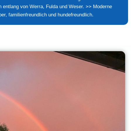
en entlang von Werra, Fulda und Weser. >> Moderne
r, familienfreundlich und hundefreundlich.